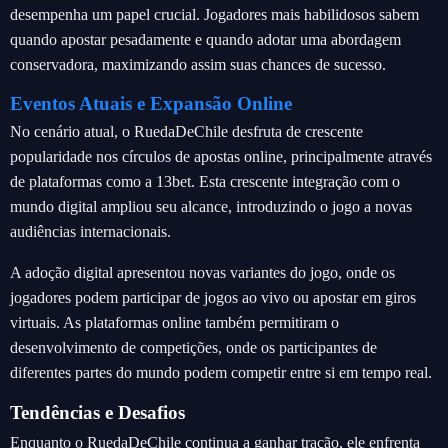
desempenha um papel crucial. Jogadores mais habilidosos sabem
quando apostar pesadamente e quando adotar uma abordagem
conservadora, maximizando assim suas chances de sucesso.
Eventos Atuais e Expansão Online
No cenário atual, o RuedaDeChile desfruta de crescente
popularidade nos círculos de apostas online, principalmente através
de plataformas como a 13bet. Esta crescente integração com o
mundo digital ampliou seu alcance, introduzindo o jogo a novas
audiências internacionais.
A adoção digital apresentou novas variantes do jogo, onde os
jogadores podem participar de jogos ao vivo ou apostar em giros
virtuais. As plataformas online também permitiram o
desenvolvimento de competições, onde os participantes de
diferentes partes do mundo podem competir entre si em tempo real.
Tendências e Desafios
Enquanto o RuedaDeChile continua a ganhar tração, ele enfrenta