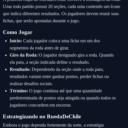
Uma roda padrão possui 20 seções, cada uma contendo um ícone
que indica diferentes resultados. Os jogadores devem reunir suas
fichas, que serão apostadas durante o jogo.
Como Jogar
Início:
Cada jogador coloca uma ficha em um dos
segmentos da roda antes de girar.
Giro da Roda:
O jogador designado gira a roda. Quando
ela para, a seção indicada define o resultado.
Resultado:
Dependendo da seção onde a roda para,
resultados variam entre ganhar pontos, perder fichas ou
realizar desafios sociais.
Término:
O jogo continua até que uma quantidade
predeterminada de pontos seja atingida ou quando todos os
jogadores concordem em encerrar.
Estrategizando no RuedaDeChile
Embora o jogo dependa fortemente da sorte, a estratégia