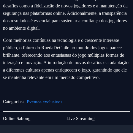
desafios como a fidelização de novos jogadores e a manutenção da
segurança nas plataformas online. Adicionalmente, a transparência
dos resultados é essencial para sustentar a confiança dos jogadores
no ambiente digital.
Com melhorias contínuas na tecnologia e o crescente interesse
público, o futuro do RuedaDeChile no mundo dos jogos parece
brilhante, oferecendo aos entusiastas do jogo múltiplas formas de
interação e inovação. A introdução de novos desafios e a adaptação
a diferentes culturas apenas enriquecem o jogo, garantindo que ele
se mantenha relevante em um mercado competitivo.
Categorias:
Eventos exclusivos
Lottery
Eventos
Online Sabong
Live Streaming
exclusivos