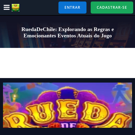
Pular
ENTRAR
CADASTRAR-SE
para
o
conteúdo
RuedaDeChile: Explorando as Regras e
Emocionantes Eventos Atuais do Jogo