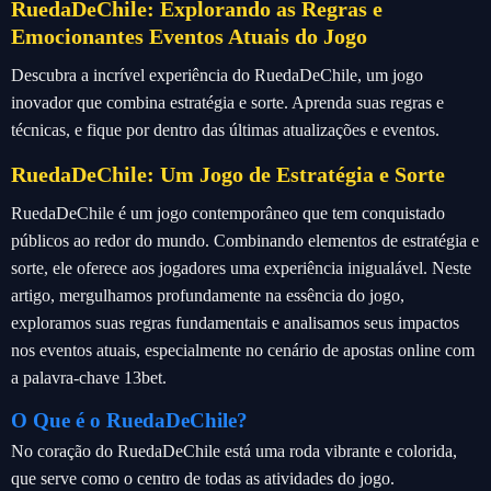
RuedaDeChile: Explorando as Regras e
Emocionantes Eventos Atuais do Jogo
Descubra a incrível experiência do RuedaDeChile, um jogo
inovador que combina estratégia e sorte. Aprenda suas regras e
técnicas, e fique por dentro das últimas atualizações e eventos.
RuedaDeChile: Um Jogo de Estratégia e Sorte
RuedaDeChile é um jogo contemporâneo que tem conquistado
públicos ao redor do mundo. Combinando elementos de estratégia e
sorte, ele oferece aos jogadores uma experiência inigualável. Neste
artigo, mergulhamos profundamente na essência do jogo,
exploramos suas regras fundamentais e analisamos seus impactos
nos eventos atuais, especialmente no cenário de apostas online com
a palavra-chave 13bet.
O Que é o RuedaDeChile?
No coração do RuedaDeChile está uma roda vibrante e colorida,
que serve como o centro de todas as atividades do jogo.