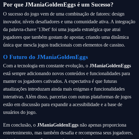
Por que JManiaGoldenEggs é um Sucesso?
O sucesso do jogo vem de uma combinação de fatores: design
inovador, níveis desafiadores e uma comunidade ativa. A integração
da palavra-chave '13bet' foi uma jogada estratégica que atrai
jogadores que também gostam de apostar, criando uma dinâmica
única que mescla jogos tradicionais com elementos de cassino.
O Futuro do JManiaGoldenEggs
Com a tecnologia em constante evolução, o
JManiaGoldenEggs
está sempre adicionando novos conteúdos e funcionalidades para
manter os jogadores cativados. A expectativa é que futuras
atualizações introduzam ainda mais enigmas e funcionalidades
interativas. Além disso, parcerias com outras plataformas de jogos
estão em discussão para expandir a acessibilidade e a base de
usuários do jogo.
Em conclusão, o
JManiaGoldenEggs
não apenas proporciona
entretenimento, mas também desafia e recompensa seus jogadores,