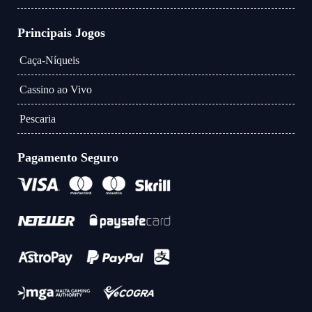
Principais Jogos
Caça-Níqueis
Cassino ao Vivo
Pescaria
Pagamento Seguro