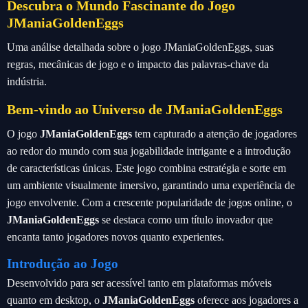
Descubra o Mundo Fascinante do Jogo
JManiaGoldenEggs
Uma análise detalhada sobre o jogo JManiaGoldenEggs, suas
regras, mecânicas de jogo e o impacto das palavras-chave da
indústria.
Bem-vindo ao Universo de JManiaGoldenEggs
O jogo
JManiaGoldenEggs
tem capturado a atenção de jogadores
ao redor do mundo com sua jogabilidade intrigante e a introdução
de características únicas. Este jogo combina estratégia e sorte em
um ambiente visualmente imersivo, garantindo uma experiência de
jogo envolvente. Com a crescente popularidade de jogos online, o
JManiaGoldenEggs
se destaca como um título inovador que
encanta tanto jogadores novos quanto experientes.
Introdução ao Jogo
Desenvolvido para ser acessível tanto em plataformas móveis
quanto em desktop, o
JManiaGoldenEggs
oferece aos jogadores a