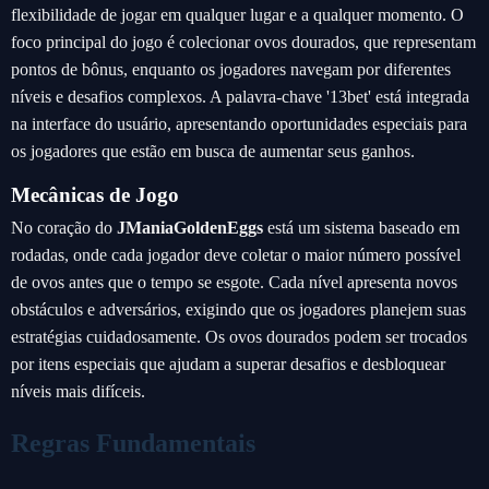
flexibilidade de jogar em qualquer lugar e a qualquer momento. O
foco principal do jogo é colecionar ovos dourados, que representam
pontos de bônus, enquanto os jogadores navegam por diferentes
níveis e desafios complexos. A palavra-chave '13bet' está integrada
na interface do usuário, apresentando oportunidades especiais para
os jogadores que estão em busca de aumentar seus ganhos.
Mecânicas de Jogo
No coração do
JManiaGoldenEggs
está um sistema baseado em
rodadas, onde cada jogador deve coletar o maior número possível
de ovos antes que o tempo se esgote. Cada nível apresenta novos
obstáculos e adversários, exigindo que os jogadores planejem suas
estratégias cuidadosamente. Os ovos dourados podem ser trocados
por itens especiais que ajudam a superar desafios e desbloquear
níveis mais difíceis.
Regras Fundamentais