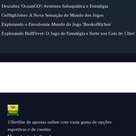
Descubra 'OceanGO': Aventura Subaquática e Estratégia
GoHighJoker: A Nova Sensação do Mundo dos Jogos
Explorando o Envolvente Mundo do Jogo 'BookofRiches'
Explorando BullFever: O Jogo de Estratégia e Sorte nos Gets de 13bet
13betSite de apostas online com vasta gama de opções
esportivas e de cassino