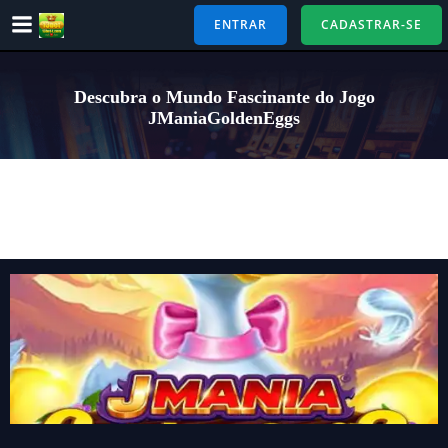
Pular
ENTRAR
CADASTRAR-SE
para
o
conteúdo
Descubra o Mundo Fascinante do Jogo
JManiaGoldenEggs