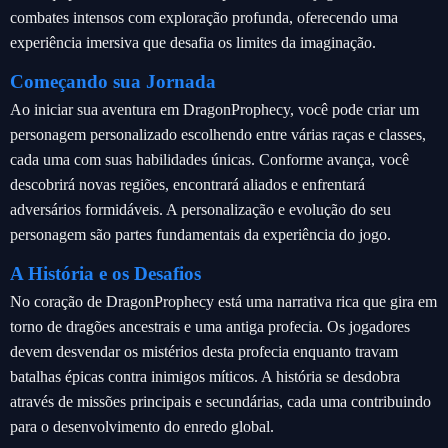
combates intensos com exploração profunda, oferecendo uma
experiência imersiva que desafia os limites da imaginação.
Começando sua Jornada
Ao iniciar sua aventura em DragonProphecy, você pode criar um
personagem personalizado escolhendo entre várias raças e classes,
cada uma com suas habilidades únicas. Conforme avança, você
descobrirá novas regiões, encontrará aliados e enfrentará
adversários formidáveis. A personalização e evolução do seu
personagem são partes fundamentais da experiência do jogo.
A História e os Desafios
No coração de DragonProphecy está uma narrativa rica que gira em
torno de dragões ancestrais e uma antiga profecia. Os jogadores
devem desvendar os mistérios desta profecia enquanto travam
batalhas épicas contra inimigos míticos. A história se desdobra
através de missões principais e secundárias, cada uma contribuindo
para o desenvolvimento do enredo global.