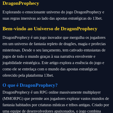
DragonProphecy
Explorando o emocionante universo do jogo DragonProphecy e
suas regras imersivas ao lado das apostas estratégicas do 13bet.
Bem-vindo ao Universo de DragonProphecy
DragonProphecy é um jogo inovador que mergulha os jogadores
em um universo de fantasia repleto de dragões, magia e profecias
misteriosas. Desde o seu lançamento, tem cativado entusiastas de
jogos de todo o mundo graças à sua narrativa envolvente e
jogabilidade estratégica. Este artigo explora a essência do jogo e
como ele se entrelaça com o mundo das apostas estratégicas
oferecido pela plataforma 13bet.
O que é DragonProphecy?
DragonProphecy é um RPG online massivamente multiplayer
(MMORPG) que permite aos jogadores explorar vastos mundos de
fantasia habitados por criaturas místicas e tribos antigas. Criado por
uma equipe de desenvolvedores apaixonados, o jogo combina