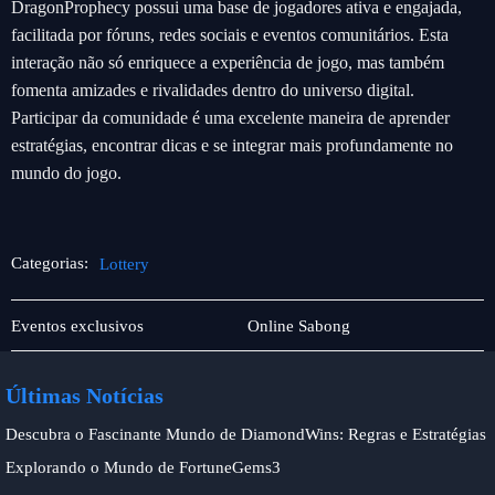
DragonProphecy possui uma base de jogadores ativa e engajada,
facilitada por fóruns, redes sociais e eventos comunitários. Esta
interação não só enriquece a experiência de jogo, mas também
fomenta amizades e rivalidades dentro do universo digital.
Participar da comunidade é uma excelente maneira de aprender
estratégias, encontrar dicas e se integrar mais profundamente no
mundo do jogo.
Categorias:
Lottery
Sports
Lottery
Eventos exclusivos
Online Sabong
Betting
Últimas Notícias
Descubra o Fascinante Mundo de DiamondWins: Regras e Estratégias
Explorando o Mundo de FortuneGems3