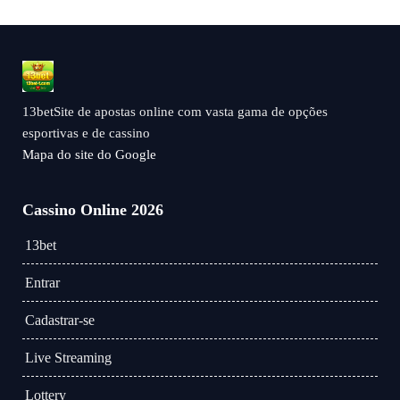
13betSite de apostas online com vasta gama de opções
esportivas e de cassino
Mapa do site do Google
Cassino Online 2026
13bet
Entrar
Cadastrar-se
Live Streaming
Lottery