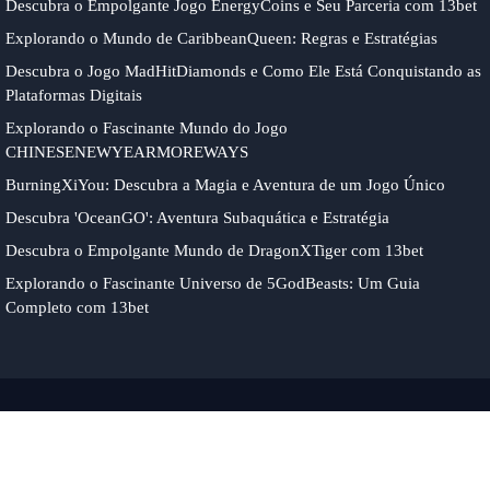
Descubra o Empolgante Jogo EnergyCoins e Seu Parceria com 13bet
Explorando o Mundo de CaribbeanQueen: Regras e Estratégias
Descubra o Jogo MadHitDiamonds e Como Ele Está Conquistando as
Plataformas Digitais
Explorando o Fascinante Mundo do Jogo
CHINESENEWYEARMOREWAYS
BurningXiYou: Descubra a Magia e Aventura de um Jogo Único
Descubra 'OceanGO': Aventura Subaquática e Estratégia
Descubra o Empolgante Mundo de DragonXTiger com 13bet
Explorando o Fascinante Universo de 5GodBeasts: Um Guia
Completo com 13bet