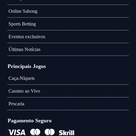
Online Sabong
Sports Betting
Eventos exclusivos
Últimas Notícias
Principais Jogos
Caça-Níqueis
Cassino ao Vivo
Pescaria
Pagamento Seguro