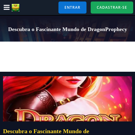
Pular
ENTRAR
CADASTRAR-SE
para
o
conteúdo
Descubra o Fascinante Mundo de DragonProphecy
Descubra o Fascinante Mundo de