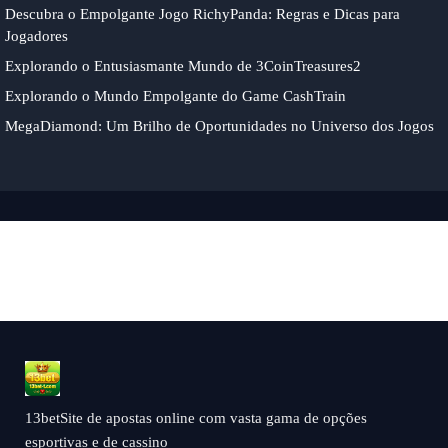
Descubra o Empolgante Jogo RichyPanda: Regras e Dicas para
Jogadores
Explorando o Entusiasmante Mundo de 3CoinTreasures2
Explorando o Mundo Empolgante do Game CashTrain
MegaDiamond: Um Brilho de Oportunidades no Universo dos Jogos
13betSite de apostas online com vasta gama de opções
esportivas e de cassino