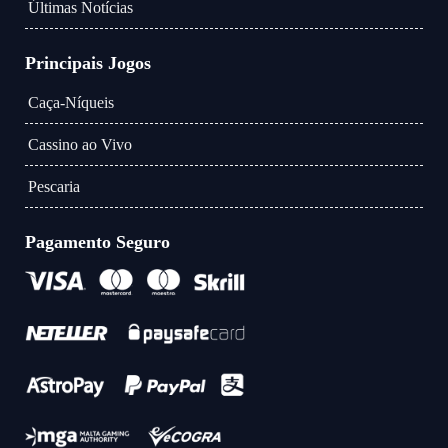
Últimas Notícias
Principais Jogos
Caça-Níqueis
Cassino ao Vivo
Pescaria
Pagamento Seguro