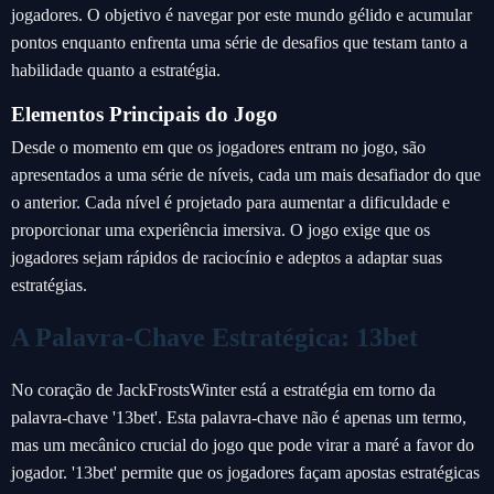
jogadores. O objetivo é navegar por este mundo gélido e acumular
pontos enquanto enfrenta uma série de desafios que testam tanto a
habilidade quanto a estratégia.
Elementos Principais do Jogo
Desde o momento em que os jogadores entram no jogo, são
apresentados a uma série de níveis, cada um mais desafiador do que
o anterior. Cada nível é projetado para aumentar a dificuldade e
proporcionar uma experiência imersiva. O jogo exige que os
jogadores sejam rápidos de raciocínio e adeptos a adaptar suas
estratégias.
A Palavra-Chave Estratégica: 13bet
No coração de JackFrostsWinter está a estratégia em torno da
palavra-chave '13bet'. Esta palavra-chave não é apenas um termo,
mas um mecânico crucial do jogo que pode virar a maré a favor do
jogador. '13bet' permite que os jogadores façam apostas estratégicas