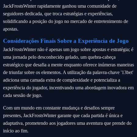
JackFrostsWinter rapidamente ganhou uma comunidade de
seguidores dedicada, que troca estratégias e experiências,
solidificando a posição do jogo no mercado de entretenimento de
apostas.
Considerações Finais Sobre a Experiência de Jogo
JackFrostsWinter não é apenas um jogo sobre apostas e estratégia; é
uma jornada pelo desconhecido gelado, um quebra-cabeça
estratégico que desafia a mente enquanto oferece inúmeras maneiras
de triunfar sobre os elementos. A utilização da palavra-chave '13bet'
adiciona uma camada extra de complexidade e potencializa a
experiência do jogador, incentivando uma abordagem inovadora em
cada sessão de jogo.
Com um mundo em constante mudança e desafios sempre
presentes, JackFrostsWinter garante que cada partida é única e
adaptativa, prometendo aos jogadores uma aventura que prende do
início ao fim.