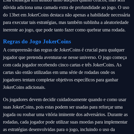
dúvida adiciona uma camada extra de profundidade ao jogo. O uso
do 13bet em JokerCoins destaca não apenas a habilidade necessária
para executar tais estratégias, mas também sublinha a aleatoriedade
inerente ao jogo, que pode tanto fazer como quebrar uma rodada.
Regras do Jogo JokerCoins
A compreensão das regras de JokerCoins é crucial para qualquer
jogador que pretenda aventurar-se nesse universo. O jogo começa
com cada jogador recebendo cinco cartas e três JokerCoins. As
cartas são então utilizadas em uma série de rodadas onde os
jogadores tentam completar objetivos específicos para ganhar
JokerCoins adicionais.
Os jogadores devem decidir cuidadosamente quando e como usar
suas JokerCoins, pois estas podem ser usadas para reforçar uma
jogada ou roubar uma vitória iminente dos adversários. Durante as
rodadas, cada jogador pode utilizar suas moedas para implementar
as estratégias desenvolvidas para o jogo, incluindo o uso da