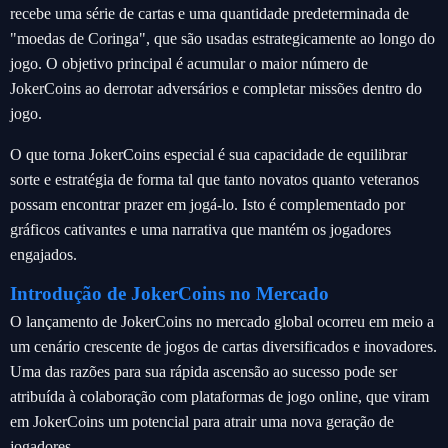
recebe uma série de cartas e uma quantidade predeterminada de
"moedas de Coringa", que são usadas estrategicamente ao longo do
jogo. O objetivo principal é acumular o maior número de
JokerCoins ao derrotar adversários e completar missões dentro do
jogo.
O que torna JokerCoins especial é sua capacidade de equilibrar
sorte e estratégia de forma tal que tanto novatos quanto veteranos
possam encontrar prazer em jogá-lo. Isto é complementado por
gráficos cativantes e uma narrativa que mantém os jogadores
engajados.
Introdução de JokerCoins no Mercado
O lançamento de JokerCoins no mercado global ocorreu em meio a
um cenário crescente de jogos de cartas diversificados e inovadores.
Uma das razões para sua rápida ascensão ao sucesso pode ser
atribuída à colaboração com plataformas de jogo online, que viram
em JokerCoins um potencial para atrair uma nova geração de
jogadores.